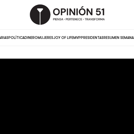
ARIAS
POLÍTICA
DINERO
MUJERES
JOY OF LIFE
MVP
PRESIDENTAS
RESUMEN SEMANA