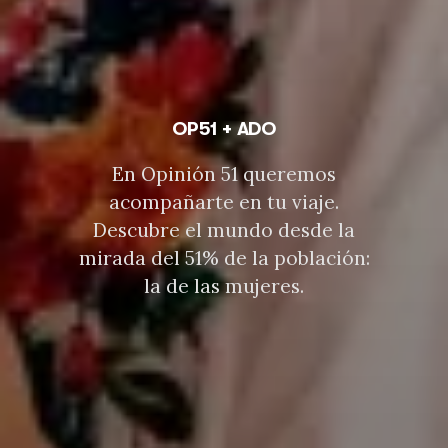
OP51 + ADO
En Opinión 51 queremos
acompañarte en tu viaje.
Descubre el mundo desde la
mirada del 51% de la población:
la de las mujeres.