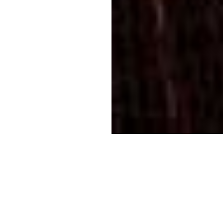
This post is for paying subscribers only