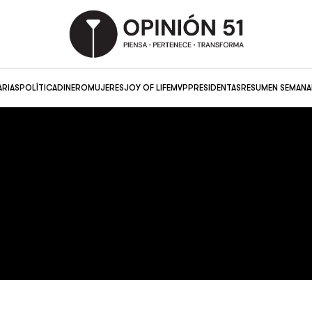
ARIAS
POLÍTICA
DINERO
MUJERES
JOY OF LIFE
MVP
PRESIDENTAS
RESUMEN SEMANA
Bola de carbones
ELE FIGUEROA