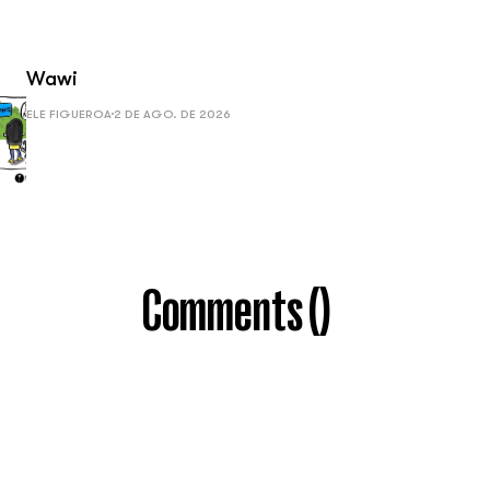
Wawi
ELE FIGUEROA
2 DE AGO. DE 2026
Comments (
)