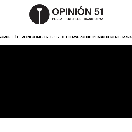
ARIAS
POLÍTICA
DINERO
MUJERES
JOY OF LIFE
MVP
PRESIDENTAS
RESUMEN SEMANA
Diagnóstico
ELE FIGUEROA