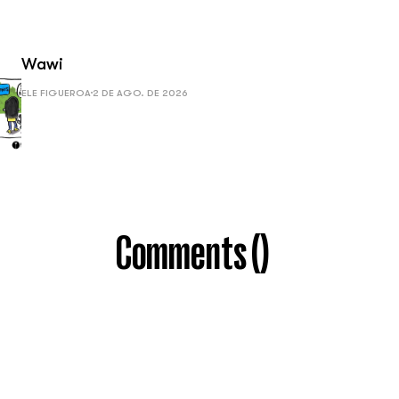
Wawi
ELE FIGUEROA
2 DE AGO. DE 2026
Comments (
)