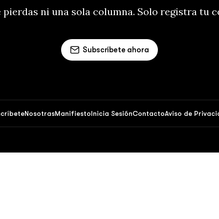
 pierdas ni una sola columna. Solo registra tu 
Subscríbete ahora
críbete
Nosotras
Manifiesto
Inicia Sesión
Contacto
Aviso de Privac
Opinión 51 © 2026. Powered by
Ghost