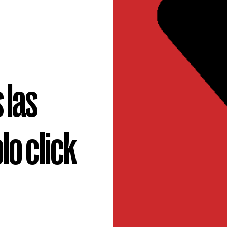
 las
lo click