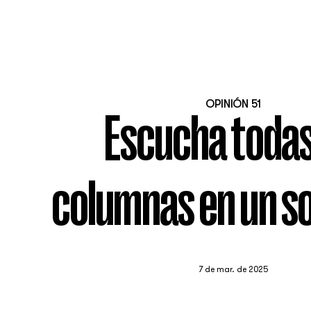
OPINIÓN 51
Escucha todas
columnas en un so
7 de mar. de 2025