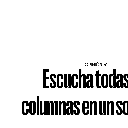
OPINIÓN 51
Escucha todas
columnas en un so