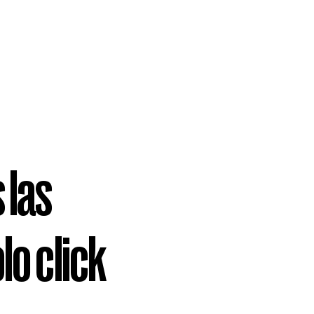
 las
lo click