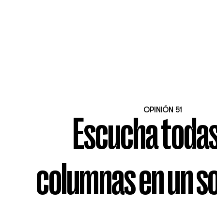
OPINIÓN 51
Escucha todas
columnas en un so