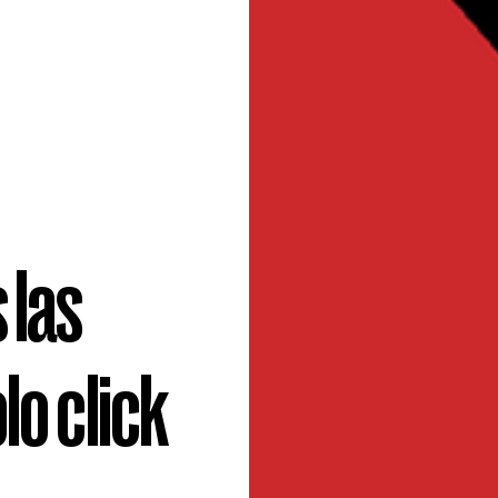
 las
lo click