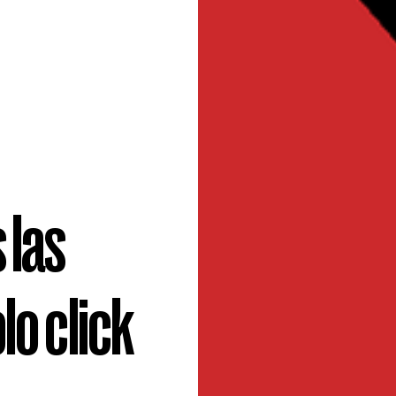
 las
lo click