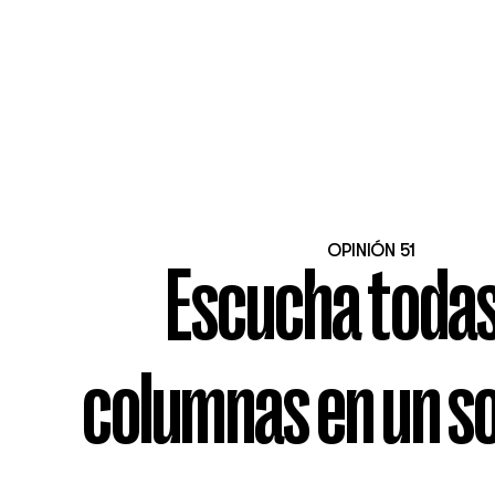
OPINIÓN 51
Escucha todas
columnas en un so