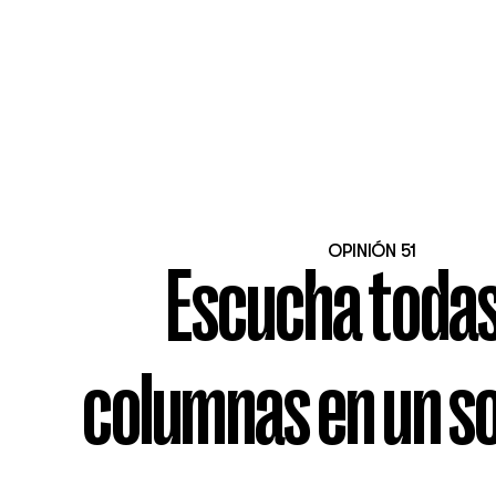
OPINIÓN 51
Escucha todas
columnas en un so