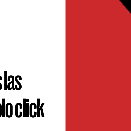
 las
lo click