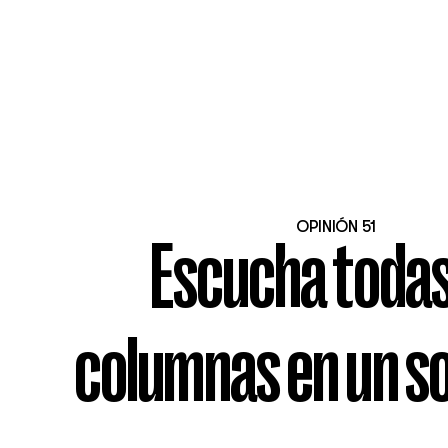
OPINIÓN 51
Escucha todas
columnas en un so