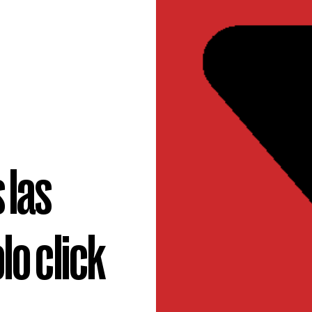
 las
lo click