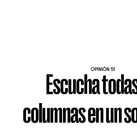
OPINIÓN 51
Escucha todas
columnas en un so