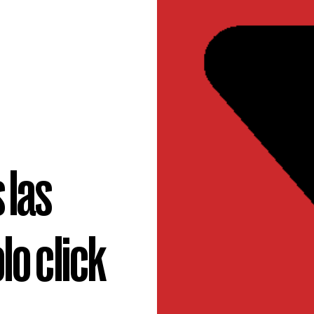
 las
lo click