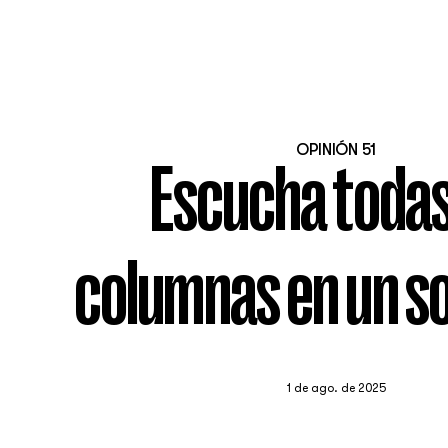
OPINIÓN 51
Escucha todas
columnas en un so
1 de ago. de 2025