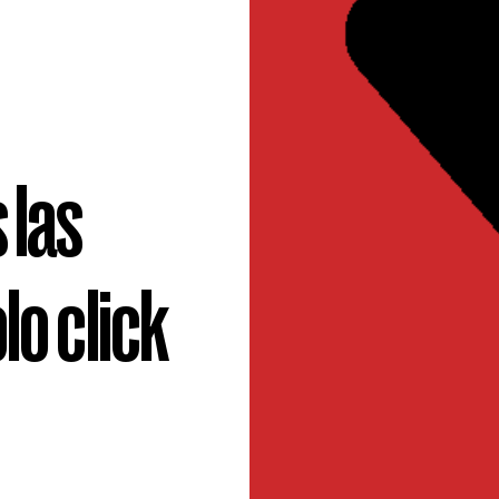
 las
lo click