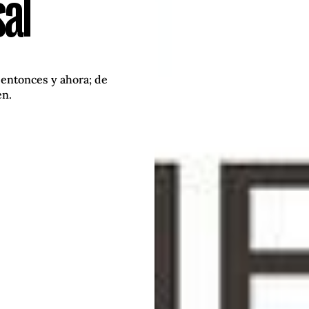
sal
, entonces y ahora; de
én.