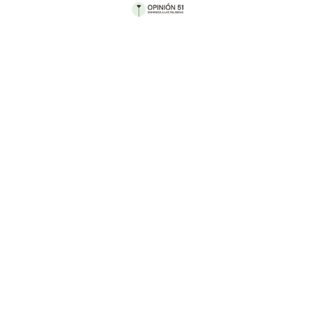
Por Marilú Acosta
Parte I
1º de junio, 19:45 hrs. — cuartel general
El Patrón escucha música con los ojos cerrados,
sostiene una bebida espirituosa
con su mano izquierda. Es sábado y el cuerpo lo
sabe. Disfruta imaginarse la
organización de la noche. Bebe un sorbo y lo
pasea por su boca, percibiendo
con atención el efecto del alcohol en sus encías y