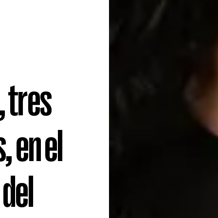
, tres
 en el
 del