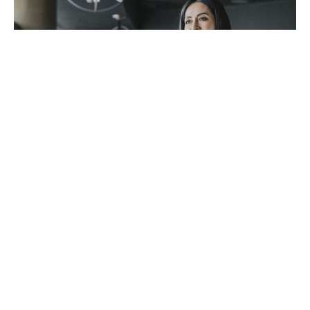
Silvia Dávila, CEO de Danone.
¡Buenos días! Hoy te compartimos parte de la
historia de
Silvia Dávila
quien aprendió de su
madre que había que hacer lo que tocara. Empezó
desempeñando las actividades más básicas, desde
lavar baños y preparar hamburguesas en una
cadena de restaurantes. Hoy no solo es CEO de
Danone, es una mujer que inspira, que sabe
escuchar y está muy comprometida con el
desarrollo de las de su género.