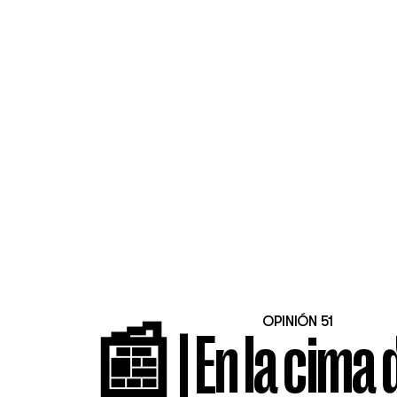
OPINIÓN 51
📰 | En la cima 