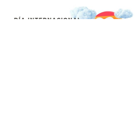
¡Buenos días! “Hasta que la
dignidad se haga costumbre”, dijo
la niña otomí Estela, y popularizó
para la historia esa frase que se
aplica a todos los ámbitos de la
vida y los derechos humanos.
Hasta que el dolor ya no sea dolor,