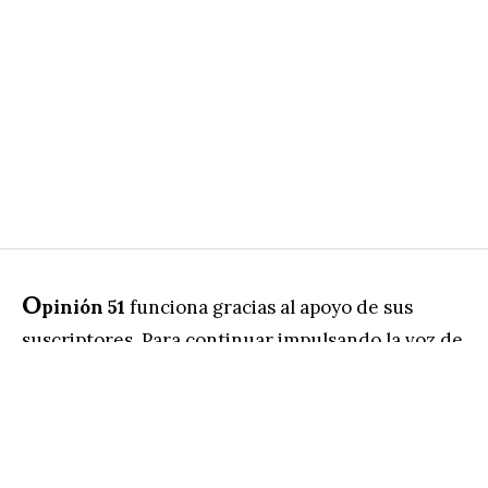
O
pinión 51
funciona gracias al apoyo de sus
suscriptores. Para continuar impulsando la voz de
más de 100 mujeres profesionales, suscríbete y
ten acceso a más de 1500 columnas publicadas…
¡Gracias!
💜