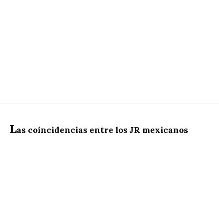
L
as coincidencias entre los JR mexicanos
“Es el orgullo de mi nepotismo”
dijera José
López
Portillo, el presidente de México, el mismo
que hiciera famosa aquella frase de
“defenderé al
peso como perro”
, al referirse a su junior, su
primogénito:
JR, J
osé
R
amón López Portillo