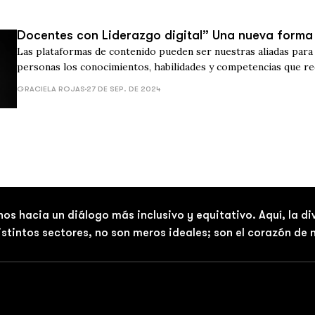
Docentes con Liderazgo digital” Una nueva forma
Las plataformas de contenido pueden ser nuestras aliadas para 
personas los conocimientos, habilidades y competencias que r
enfrentar los retos del siglo.
GRACIELA ROJAS
27 DE SEP. DE 2024
nos hacia un diálogo más inclusivo y equitativo. Aquí, la d
distintos sectores, no son meros ideales; son el corazón de