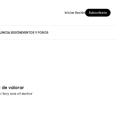
Iniciar Sesión
Subscríbete
L
INICIA SESIÓN
EVENTOS Y FOROS
o de valorar
ro hoy son el motor