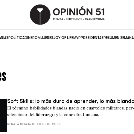
ARIAS
POLÍTICA
DINERO
MUJERES
JOY OF LIFE
MVP
PRESIDENTAS
RESUMEN SEMANA
es
Soft Skills: lo más duro de aprender, lo más bland
El término habilidades blandas nació en cuarteles militares, pe
silencioso del liderazgo y la conexión humana.
RENATA ROA
16 DE OCT. DE 2025