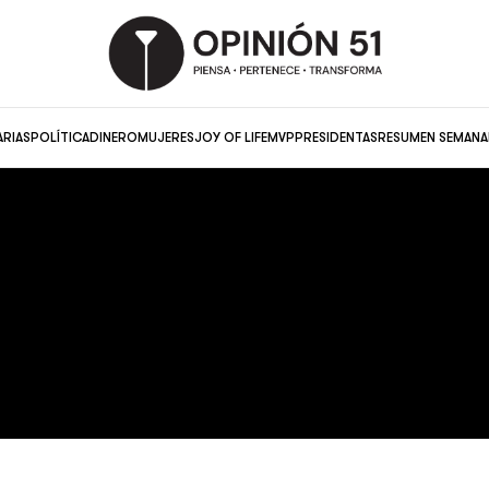
ARIAS
POLÍTICA
DINERO
MUJERES
JOY OF LIFE
MVP
PRESIDENTAS
RESUMEN SEMANA
Wawi
ELE FIGUEROA