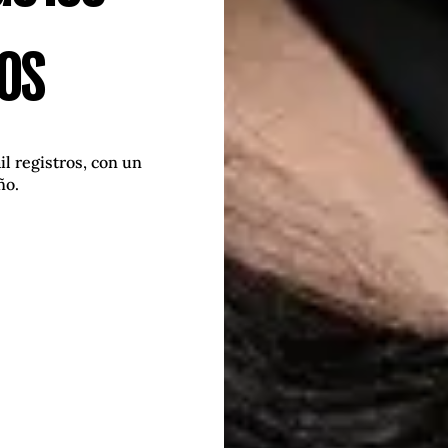
os
l registros, con un
ño.