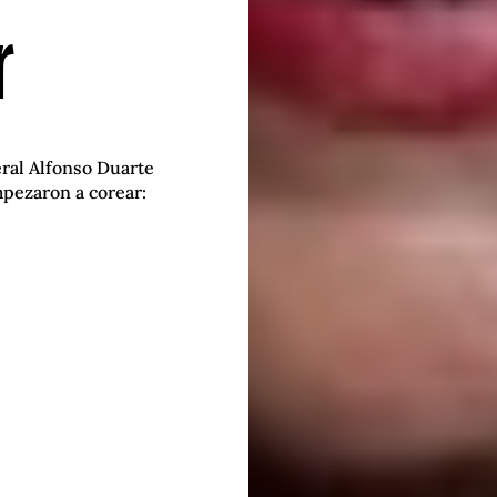
r
eral Alfonso Duarte
mpezaron a corear: