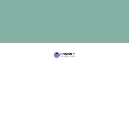
Por Alma Rosa García Puig
¿Te ha pasado que, como mujer trabajadora, vives
constantemente con cierto sentimiento de culpa?
Las mujeres en el mundo laboral,
jugamos