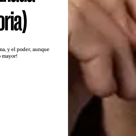
oria)
ma, y el poder, aunque
o mayor!