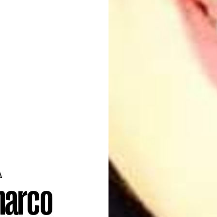
A
narco