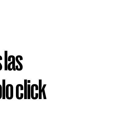
 las
lo click