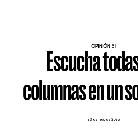
OPINIÓN 51
Escucha todas
columnas en un so
23 de feb. de 2025