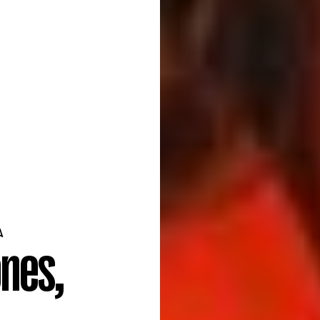
A
nes,