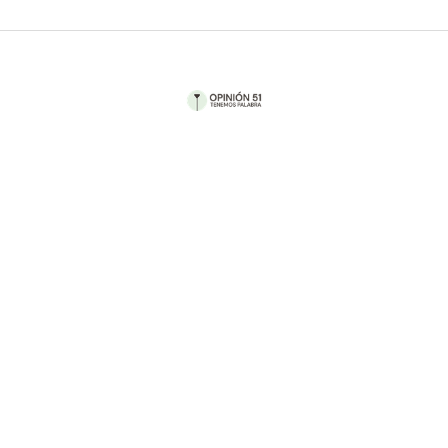
Por Stephanie Henaro
Pasaron sólo tres días para que China reaccionara
a la decisión de Estados Unidos de restringir la
exportación de semiconductores a su país y esto
confirmó que la Inteligencia Artificial, se ha
convertido en un nuevo frente de batalla entre
ambos países.