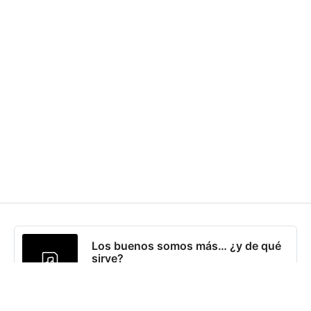
Los buenos somos más… ¿y de qué
sirve?
0:00
/
7:07
1×