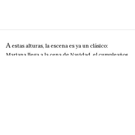
A
estas alturas, la escena es ya un clásico:
Mariana llega a la cena de Navidad, el cumpleaños
de un tío o el
baby shower
de su amiga Ana. Son
encuentros habituales, en los que se reúnen la
familia y los amigos, y cada quien se pone al tanto
de las noticias: ¿qué ha sido de tu vida?, ¿en qué
estás trabajando?, o un inocente: ¿y para cuándo
los hijos? En realidad, la pregunta puede surgir
en cualquier circunstancia. Ana, que tiene dos
hijos y no ha visto a Mariana recientemente, se lo
pregunta con la mejor de las intenciones, quizás