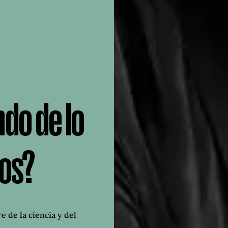
do de lo
os?
e de la ciencia y del