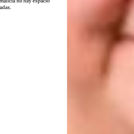
malicia no hay espacio
adas.