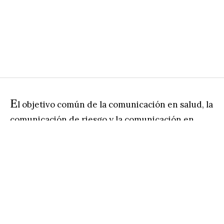
E
l objetivo común de la comunicación en salud, la
comunicación de riesgo y la comunicación en
crisis es generar una acción por parte de la
población. Esta acción o conjunto de acciones
sirven para conservar, proteger y recuperar la
salud de las personas. Entendiendo a la salud
como el constante equilibrio que debe haber
entre lo biológico, psicológico, mental, social y
espiritual, para que una persona se sienta en