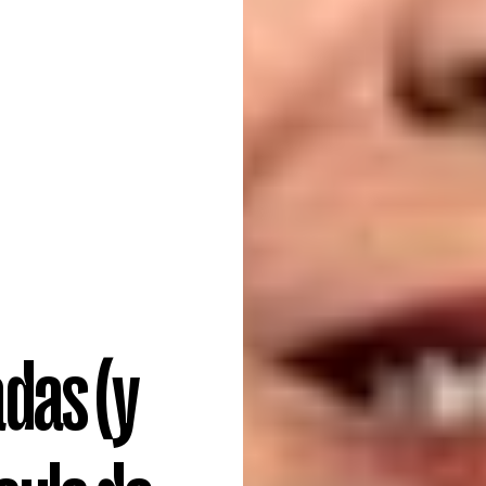
das (y