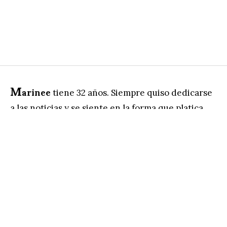
M
arinee
tiene 32 años. Siempre quiso dedicarse
a las noticias y se siente en la forma que platica
cómo es que quiere ver con sus propios ojos todo
lo que está pasando.
Su fascinación por la
adrenalina tiene un precio
: es el que pagan las y
los periodistas que hacen su trabajo en Tijuana,
en donde tan solo en el último año han sido
asesinados Margarito Martinez y Lourdes
Maldonado. “Conocí a Lourdes Maldonado,
éramos de generaciones diferentes. La última vez