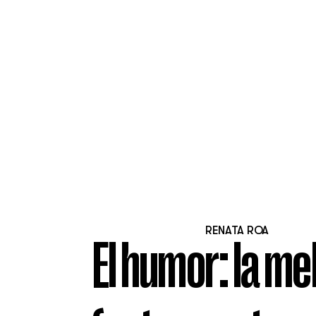
RENATA ROA
El humor: la me