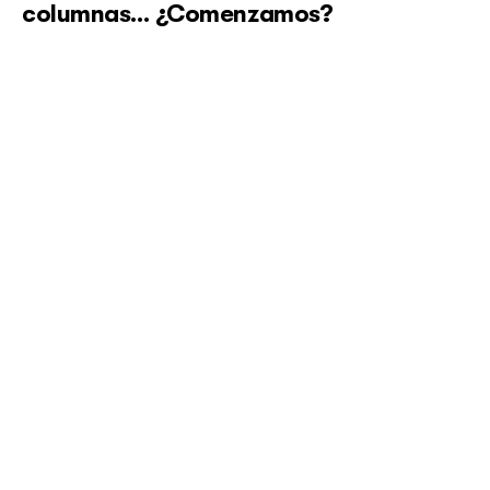
columnas… ¿Comenzamos?
Julieta del Río
✌🏻 Acceso libre |
Ayotzinapa, el derecho
a saber, a la justicia y a la verdad
Uno de los casos más representativos de la crisis
en materia de violaciones graves de derechos