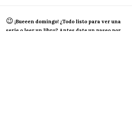
😉
¡Bueeen domingo! ¿Todo listo para ver una
serie o leer un libro? Antes date un paseo por
el resumen de nuestras columnas…