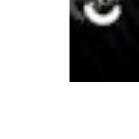
This post is for paying subscribers only
Subscribe now