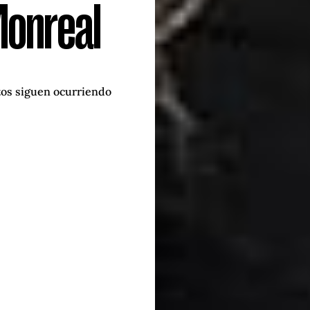
Monreal
tos siguen ocurriendo