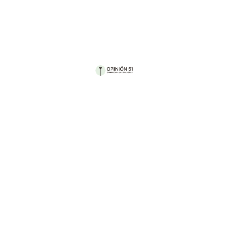
Por Sandra Romandía
En esta era digital, donde la información fluye a la
velocidad de un clic y la privacidad parece ser
solo una ilusión desvanecida, nos encontramos
ante un escenario que bordea lo surrealista.
Parece que en el vasto territorio de la red, la
protección de datos personales se ha convertido