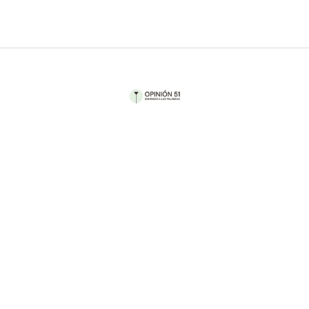
Por Sofía Pérez Gasque
En nuestro día a día, como ciudadanos y
ciudadanas, es fácil pasar por alto la importancia
del poder judicial. Sin embargo, éste juega un
papel crucial en la defensa de nuestros derechos
y libertades, y en la construcción de una sociedad
justa y equitativa.