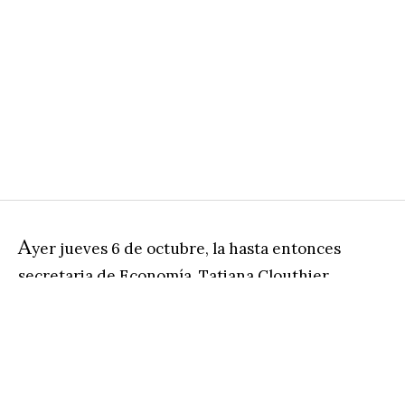
A
yer jueves 6 de octubre, la hasta entonces
secretaria de Economía, Tatiana Clouthier,
anunció en la conferencia matutina del
presidente López Obrador su salida del gabinete.
Hay muchas especulaciones alrededor de su
decisión y sobre todo mucha confusión
respecto a lo que ello implica, pero se vislumbran