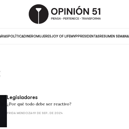
ARIAS
POLÍTICA
DINERO
MUJERES
JOY OF LIFE
MVP
PRESIDENTAS
RESUMEN SEMANA
s
Legisladores
¿Por qué todo debe ser reactivo?
FRIDA MENDOZA
19 DE SEP. DE 2024