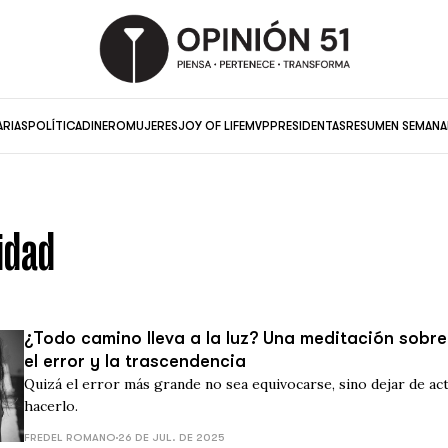
ARIAS
POLÍTICA
DINERO
MUJERES
JOY OF LIFE
MVP
PRESIDENTAS
RESUMEN SEMANA
lidad
¿Todo camino lleva a la luz? Una meditación sobre 
el error y la trascendencia
Quizá el error más grande no sea equivocarse, sino dejar de ac
hacerlo.
FREDEL ROMANO
26 DE JUL. DE 2025