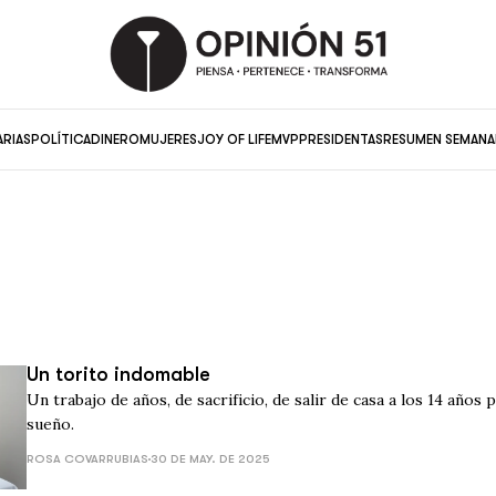
ARIAS
POLÍTICA
DINERO
MUJERES
JOY OF LIFE
MVP
PRESIDENTAS
RESUMEN SEMANA
Un torito indomable
Un trabajo de años, de sacrificio, de salir de casa a los 14 años 
sueño.
ROSA COVARRUBIAS
30 DE MAY. DE 2025