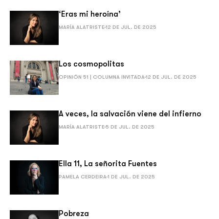
‘Eras mi heroína’
MARÍA ALATRISTE
12 DE JUL. DE 2025
Los cosmopolitas
OPINIÓN 51 | COLUMNA INVITADA
12 DE JUL. DE 2025
A veces, la salvación viene del infierno
MARÍA ALATRISTE
5 DE JUL. DE 2025
Ella 11, La señorita Fuentes
PAMELA CERDEIRA
1 DE JUL. DE 2025
Pobreza