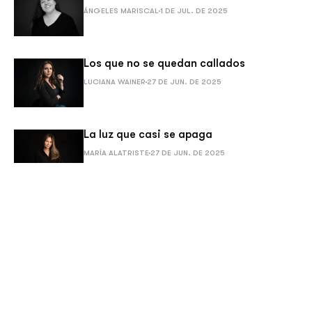
ÁNGELES MARISCAL
1 DE JUL. DE 2025
Los que no se quedan callados
LUCIANA WAINER
27 DE JUN. DE 2025
La luz que casi se apaga
MARÍA ALATRISTE
27 DE JUN. DE 2025
Marco Antonio Muñiz
OPINIÓN 51 | COLUMNA INVITADA
21 DE JUN. DE 2025
Identidad bajo custodia: el cadáver
glam de la buchona del Pedregal.
Crónica de una fiesta con código de