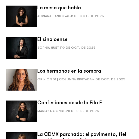
La mesa que habla
ADRIANA SANDOVAL
11 DE OCT. DE 2025
El sinaloense
SOPHIA HUETT
9 DE OCT. DE 2025
Los hermanos en la sombra
OPINIÓN 51 | COLUMNA INVITADA
4 DE OCT. DE 2025
Confesiones desde la Fila E
MARIANA CONDE
28 DE SEP. DE 2025
La CDMX parchada: el pavimento, fiel