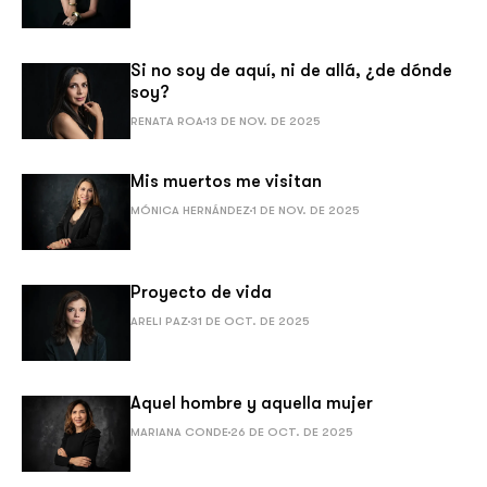
Si no soy de aquí, ni de allá, ¿de dónde
soy?
RENATA ROA
13 DE NOV. DE 2025
Mis muertos me visitan
MÓNICA HERNÁNDEZ
1 DE NOV. DE 2025
Proyecto de vida
ARELI PAZ
31 DE OCT. DE 2025
Aquel hombre y aquella mujer
MARIANA CONDE
26 DE OCT. DE 2025