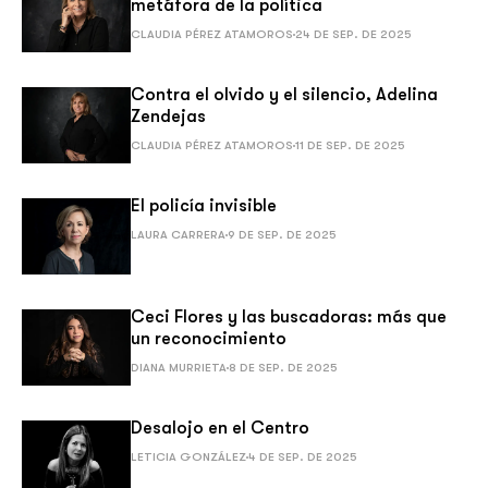
metáfora de la política
CLAUDIA PÉREZ ATAMOROS
24 DE SEP. DE 2025
Contra el olvido y el silencio, Adelina
Zendejas
CLAUDIA PÉREZ ATAMOROS
11 DE SEP. DE 2025
El policía invisible
LAURA CARRERA
9 DE SEP. DE 2025
Ceci Flores y las buscadoras: más que
un reconocimiento
DIANA MURRIETA
8 DE SEP. DE 2025
Desalojo en el Centro
LETICIA GONZÁLEZ
4 DE SEP. DE 2025