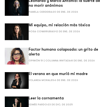
Leonardo y Marco Antonio: la suerte de
no morir anónimos
PAMELA CERDEIRA
20 DE ENE. DE 2026
Mi equipo, mi relación más tóxica
ROSA COVARRUBIAS
12 DE ENE. DE 2026
Factor humano colapsado: un grito de
alerta
OPINIÓN 51 | COLUMNA INVITADA
8 DE ENE. DE 2026
El verano en que murió mi madre
YOLANDA MORALES
6 DE ENE. DE 2026
Leer la cornamenta
EDMÉE PARDO
23 DE DIC. DE 2025