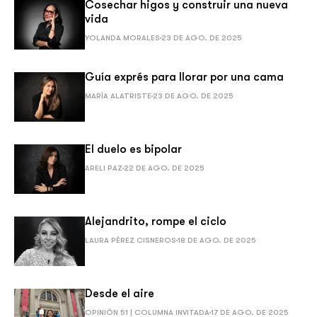
Cosechar higos y construir una nueva
vida
YOLANDA MORALES
23 DE AGO. DE 2025
Guía exprés para llorar por una cama
MARÍA ALATRISTE
23 DE AGO. DE 2025
El duelo es bipolar
ARELI PAZ
22 DE AGO. DE 2025
Alejandrito, rompe el ciclo
LAURA PÉREZ CISNEROS
18 DE AGO. DE 2025
Desde el aire
OPINIÓN 51 | COLUMNA INVITADA
17 DE AGO. DE 2025